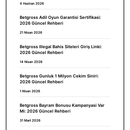
4 Haziran 2026
Betgross Adil Oyun Garantisi Sertifikasi:
2026 Güncel Rehberi
21 Nisan 2026
Betgross Illegal Bahis Siteleri Giriş Linki:
2026 Güncel Rehberi
14 Nisan 2026
Betgross Gunluk 1 Milyon Cekim Siniri:
2026 Güncel Rehberi
1 Nisan 2026
Betgross Bayram Bonusu Kampanyasi Var
Mi: 2026 Güncel Rehberi
31 Mart 2026