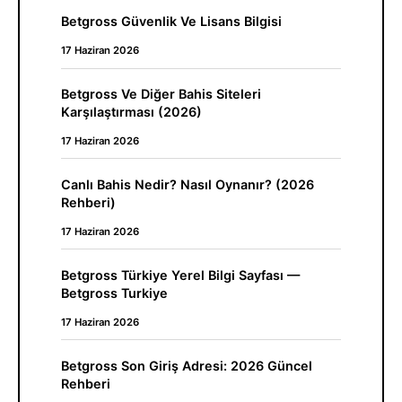
Betgross Güvenlik Ve Lisans Bilgisi
17 Haziran 2026
Betgross Ve Diğer Bahis Siteleri
Karşılaştırması (2026)
17 Haziran 2026
Canlı Bahis Nedir? Nasıl Oynanır? (2026
Rehberi)
17 Haziran 2026
Betgross Türkiye Yerel Bilgi Sayfası —
Betgross Turkiye
17 Haziran 2026
Betgross Son Giriş Adresi: 2026 Güncel
Rehberi