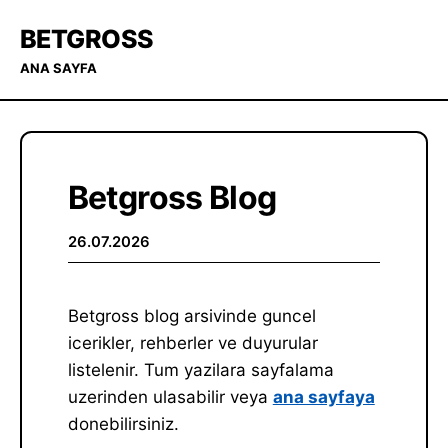
BETGROSS
ANA SAYFA
Betgross Blog
26.07.2026
Betgross blog arsivinde guncel
icerikler, rehberler ve duyurular
listelenir. Tum yazilara sayfalama
uzerinden ulasabilir veya
ana sayfaya
donebilirsiniz.