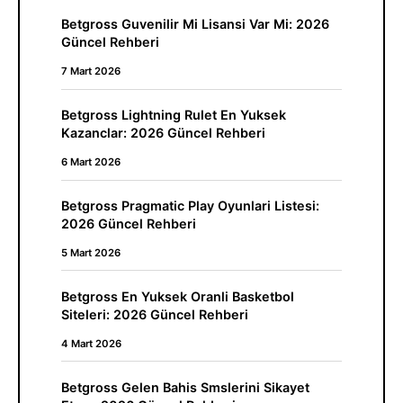
Betgross Guvenilir Mi Lisansi Var Mi: 2026
Güncel Rehberi
7 Mart 2026
Betgross Lightning Rulet En Yuksek
Kazanclar: 2026 Güncel Rehberi
6 Mart 2026
Betgross Pragmatic Play Oyunlari Listesi:
2026 Güncel Rehberi
5 Mart 2026
Betgross En Yuksek Oranli Basketbol
Siteleri: 2026 Güncel Rehberi
4 Mart 2026
Betgross Gelen Bahis Smslerini Sikayet