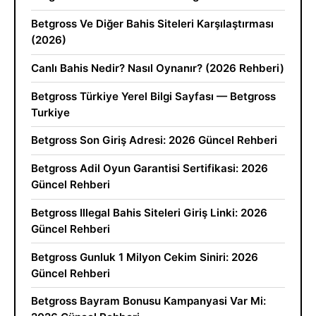
Betgross Ve Diğer Bahis Siteleri Karşılaştırması
(2026)
Canlı Bahis Nedir? Nasıl Oynanır? (2026 Rehberi)
Betgross Türkiye Yerel Bilgi Sayfası — Betgross
Turkiye
Betgross Son Giriş Adresi: 2026 Güncel Rehberi
Betgross Adil Oyun Garantisi Sertifikasi: 2026
Güncel Rehberi
Betgross Illegal Bahis Siteleri Giriş Linki: 2026
Güncel Rehberi
Betgross Gunluk 1 Milyon Cekim Siniri: 2026
Güncel Rehberi
Betgross Bayram Bonusu Kampanyasi Var Mi: