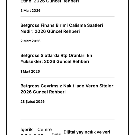
Etme: 2026 Güncel Rehberi
3 Mart 2026
Betgross Finans Birimi Calisma Saatleri
Nedir: 2026 Güncel Rehberi
2 Mart 2026
Betgross Slotlarda Rtp Oranlari En
Yuksekler: 2026 Güncel Rehberi
1 Mart 2026
Betgross Cevrimsiz Nakit Iade Veren Siteler:
2026 Güncel Rehberi
28 Şubat 2026
İçerik
Cemre
—
Dijital yayıncılık ve veri
Dijital