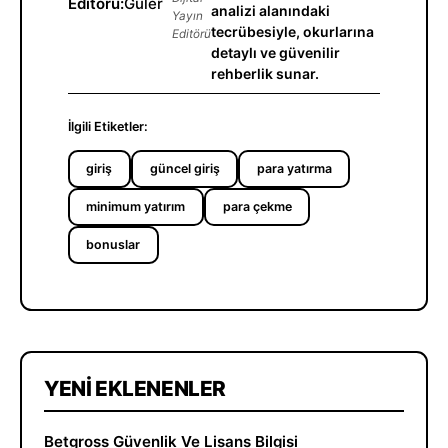
Editörü:
Güler
analizi alanındaki
Yayın
tecrübesiyle, okurlarına
Editörü
detaylı ve güvenilir
rehberlik sunar.
İlgili Etiketler:
giriş
güncel giriş
para yatırma
minimum yatırım
para çekme
bonuslar
YENI EKLENENLER
Betgross Güvenlik Ve Lisans Bilgisi