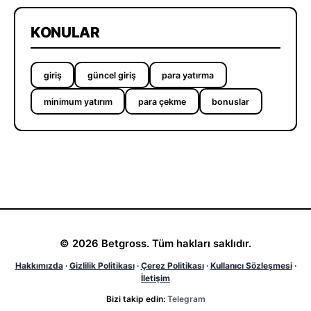
KONULAR
giriş
güncel giriş
para yatırma
minimum yatırım
para çekme
bonuslar
© 2026 Betgross. Tüm hakları saklıdır.
Hakkımızda
·
Gizlilik Politikası
·
Çerez Politikası
·
Kullanıcı Sözleşmesi
·
İletişim
Bizi takip edin:
Telegram