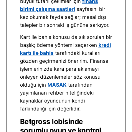
büyük tutarlı çekimler için
finans
birimi çalışma saatleri
sayfasını bir
kez okumak fayda sağlar; mesai dışı
talepler bir sonraki iş gününe sarkıyor.
Kart ile bahis konusu da sık sorulan bir
başlık; ödeme yöntemi seçerken
kredi
kartı ile bahis
tarafındaki kuralları
gözden geçirmenizi öneririm. Finansal
işlemlerinizde kara para aklamayı
önleyen düzenlemeler söz konusu
olduğu için
MASAK
tarafından
yayımlanan rehber niteliğindeki
kaynaklar oyuncunun kendi
farkındalığı için değerlidir.
Betgross lobisinde
sorumlu oyun ve kontrol