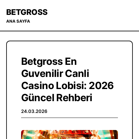
BETGROSS
ANA SAYFA
Betgross En
Guvenilir Canli
Casino Lobisi: 2026
Güncel Rehberi
24.03.2026