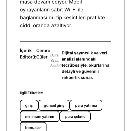
masa devam ediyor. Mobil
oynayanların sabit Wi-Fi ile
bağlanması bu tip kesintileri pratikte
ciddi oranda azaltıyor.
İçerik
Cemre
—
Dijital yayıncılık ve veri
Dijital
Editörü:
Güler
analizi alanındaki
Yayın
tecrübesiyle, okurlarına
Editörü
detaylı ve güvenilir
rehberlik sunar.
İlgili Etiketler:
giriş
güncel giriş
para yatırma
minimum yatırım
para çekme
bonuslar