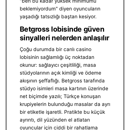
"ben bu kadar yüksek minimumu
beklemiyordum" diyen oyuncuların
yaşadığı tatsızlığı baştan kesiyor.
Betgross lobisinde güven
sinyalleri nelerden anlaşılır
Çoğu durumda bir canlı casino
lobisinin sağlamlığı üç noktadan
okunur: sağlayıcı çeşitliliği, masa
stüdyolarının açık kimliği ve ödeme
akışının şeffaflığı. Betgross tarafında
stüdyo isimleri masa kartının üzerinde
net biçimde yazılı; Türkçe konuşan
krupiyelerin bulunduğu masalar da ayrı
bir etiketle işaretli. Pratikte bu küçük
ayrıntı, dil yüzünden el atlatan
oyuncular için ciddi bir rahatlama